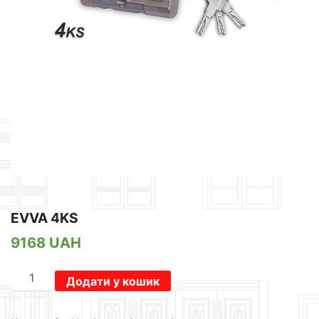
EVVA 4KS
9168
UAH
EVVA
Додати у кошик
4KS
кількість