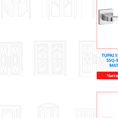
TUPAI 
5SQ-
МА
Чита