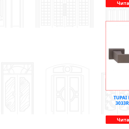
Чита
TUPAI
3033
Чита