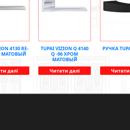
ION 4130 RE-
TUPAI VIZION Q 4140
РУЧКА TUP
М МАТОВЫЙ
Q -96 ХРОМ
МАТОВЫЙ
ти далі
Читати далі
Читати