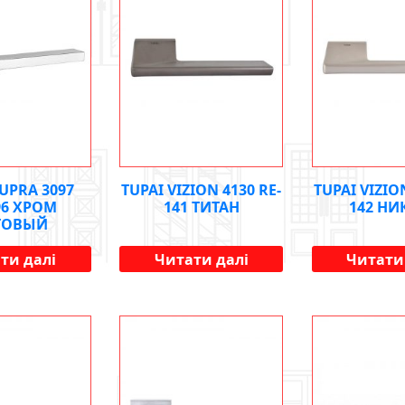
SUPRA 3097
TUPAI VIZION 4130 RE-
TUPAI VIZIO
96 ХРОМ
141 ТИТАН
142 НИ
ТОВЫЙ
ти далі
Читати далі
Читати