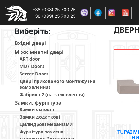
+38 (068) 25 700 25
+38 (099) 25 700 25
ДВЕРН
Виберiть:
Вхiднi дверi
Мiжкiмнатнi дверi
ART door
MDF Doors
Secret Doors
Двері прихованого монтажу (на
замовлення)
Фабрика 2 (на замовлення)
Замки, фурнітура
Замки основні
Замки додаткові
Циліндрові механізми
TUPAI M
Фурнітура захисна
НИ