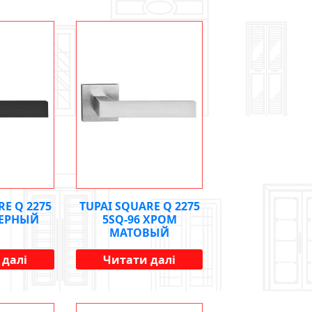
RE Q 2275
TUPAI SQUARE Q 2275
ЧЕРНЫЙ
5SQ-96 ХРОМ
МАТОВЫЙ
 далі
Читати далі