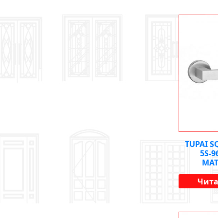
TUPAI S
5S-
МА
Чита