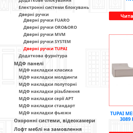
Додаткове блокування
Електронні системи блокувань
Дверні ручки
Чита
Дверні ручки FUARO
Дверні ручки ORO&ORO
Дверні ручки MVM
Дверні ручки SYSTEM
Дверні ручки TUPAI
Додаткова фурнітура
МДФ панелi
МДФ накладки класика
МДФ накладки молдинги
МДФ накладки полуторні
МДФ накладки різьблення
МДФ накладки серії АРТ
МДФ накладки стандарт
МДФ накладки фьюжн
TUPAI M
3089
Охоронні системи, відеокамери
Лофт меблі на замовлення