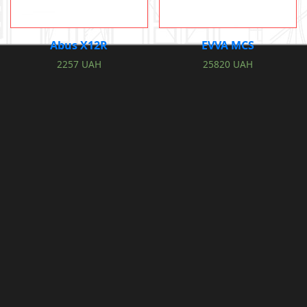
EVVA MCS
Abus X12R
25820
UAH
2257
UAH