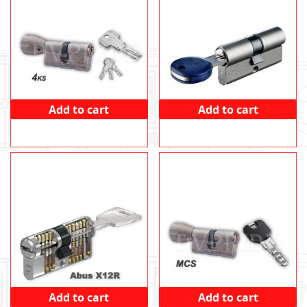
Add to cart
Add to cart
EVVA 4KS
ISEO R7
9168
UAH
3856
UAH
Add to cart
Add to cart