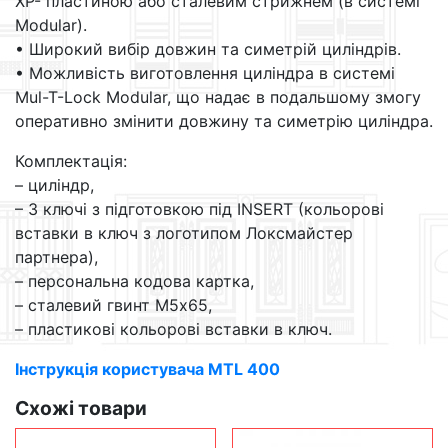
ХР- пластиною або сталевим стрижнем (в системі
Modular).
• Широкий вибір довжин та симетрій циліндрів.
• Можливість виготовлення циліндра в системі
Mul-T-Lock Modular, що надає в подальшому змогу
оперативно змінити довжину та симетрію циліндра.
Комплектація:
– циліндр,
– 3 ключі з підготовкою під INSERT (кольорові
вставки в ключ з логотипом Локсмайстер
партнера),
– персональна кодова картка,
– сталевий гвинт М5х65,
– пластикові кольорові вставки в ключ.
Інструкція користувача MTL 400
Схожі товари