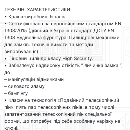
ТЕХНІЧНІ ХАРАКТЕРИСТИКИ
• Країна-виробник: Ізраїль.
• Сертифіковано за європейським стандартом EN
1303:2015 (дійсний в Україні стандарт ДСТУ EN
1303 Будівельна фурнітура. Циліндрові механізми
для замків. Технічні вимоги та методи
випробування).
• Піновий циліндр класу High Security.
• Забезпечує надвисоку стікість ” личинка замка “,
до
– маніпуляцій відмичками
– силового зламу
– бампінгу
• Класична технологія «Подвійний телескопічний
пін», п’ять пар телескопічних пінів, в тому числі
запатентований телескопічний пін спеціальної
форми, що потребує під себе особливу нарізку на
ключі.