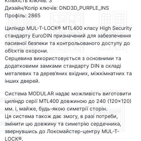
Кількість ключів: 3
Дизайн/Колір ключів: DND3D_PURPLE_INS
Профіль: 2865
Циліндр MUL-T-LOCK® MTL400 класу High Security
стандарту EuroDIN призначений для забезпечення
пасивної безпеки та контрольованого доступу до
об’єктів охорони.
Серцевина використовується з основними та
додатковими замками стандарту DIN в складі
металевих та дерев’яних вхідних, міжкімнатних та
інших дверей.
Система MODULAR надає можливість виготовити
циліндр серії MTL400 довжиною до 240 (120×120)
мм. і, майже, будь-якою симетрії сторін.
Ця система також дає змогу, в разі потреби,
змінити цю довжину та симетрію сердечника,
звернувшись до Локсмайстер-центру MUL-T-
LOCK®.