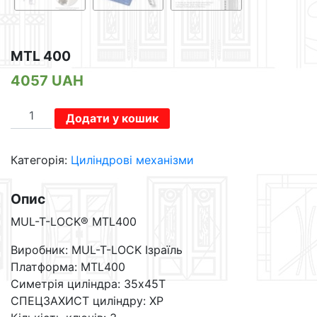
MTL 400
4057
UAH
MTL
Додати у кошик
400
кількість
Категорія:
Циліндрові механізми
Опис
MUL-T-LOCK® MTL400
Виробник: MUL-T-LOCK Ізраїль
Платформа: MTL400
Симетрія циліндра: 35x45T
СПЕЦЗАХИСТ циліндру: XP