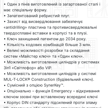
• Один з пінів виготовлений із загартованої сталі і
має спеціальну форму.
• Запатентований ребристий плуг.
• Захист від висвердлювання забезпечує
«antidrilling» пластина та противисвердлювальні
твердосплавні вставки в корпусі та в плузі.
• Ключ захищений патентом до 2034 року.
• Кількість кодових комбінацій більше 3 млн.
• Великі можливості розробки та складання
систем «Майстер ключ» та «Один ключ».
• Можливість виготовлення циліндрів у системах
3in1 «Світлофор» або VIP.
• Можливість виготовлення циліндрів у системі
MUL-T-LOCK® Construction (будівельний ключ).
• Сумісний з опцією SynerKey™.
• Опціонально – функція Emergency – відкривання
ключом ззовні при вставленому всередині ключі
• Корпус DIN стандарту підсилений проти зламу