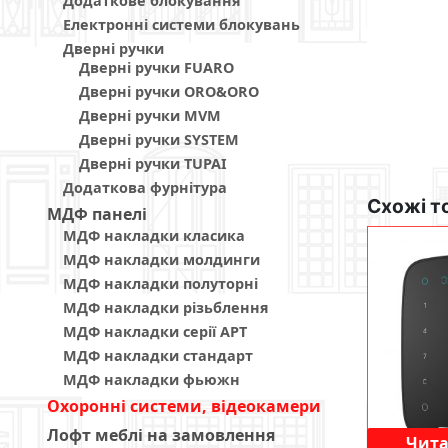
Додаткове блокування
Електронні системи блокувань
Дверні ручки
Дверні ручки FUARO
Дверні ручки ORO&ORO
Дверні ручки MVM
Дверні ручки SYSTEM
Дверні ручки TUPAI
Додаткова фурнітура
Схожі т
МДФ панелi
МДФ накладки класика
МДФ накладки молдинги
МДФ накладки полуторні
МДФ накладки різьблення
МДФ накладки серії АРТ
МДФ накладки стандарт
МДФ накладки фьюжн
Охоронні системи, відеокамери
Лофт меблі на замовлення
Чита