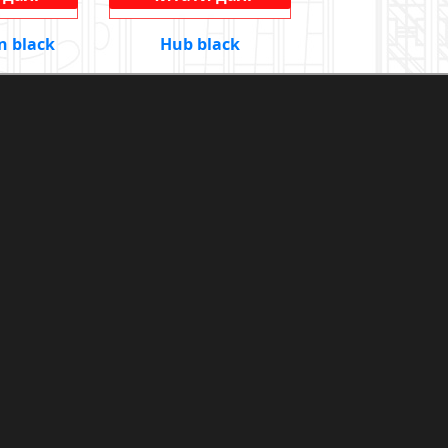
n black
Hub black