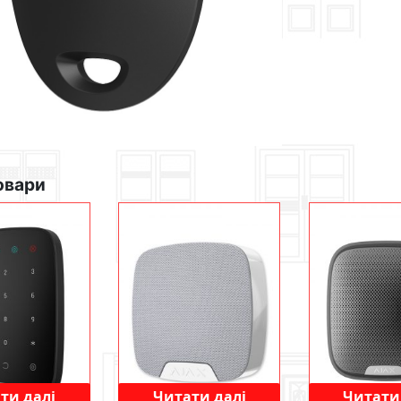
овари
ти далі
Читати далі
Читати