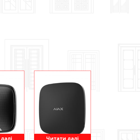
 далі
Читати далі