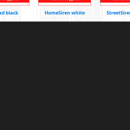
ad black
HomeSiren white
StreetSire