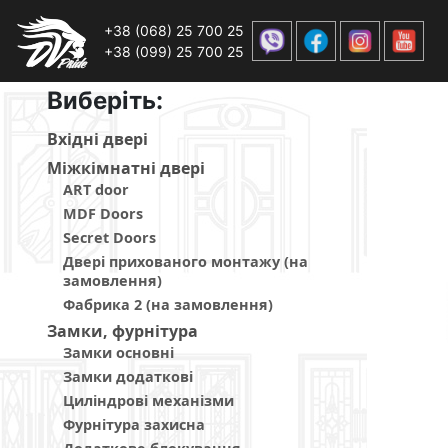
+38 (068) 25 700 25
+38 (099) 25 700 25
Виберiть:
Вхiднi дверi
Мiжкiмнатнi дверi
ART door
MDF Doors
Secret Doors
Двері прихованого монтажу (на
замовлення)
Фабрика 2 (на замовлення)
Замки, фурнітура
Замки основні
Замки додаткові
Циліндрові механізми
Фурнітура захисна