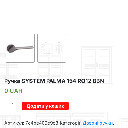
Ручка SYSTEM PALMA 154 RO12 BBN
0
UAH
Ручка
Додати у кошик
SYSTEM
PALMA
Артикул:
7c4be409e9c3
Категорії:
Дверні ручки
,
154