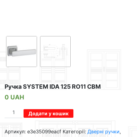
Ручка SYSTEM IDA 125 RO11 CBM
0
UAH
Ручка
Додати у кошик
SYSTEM
IDA
Артикул:
e3e35099eacf
Категорії:
Дверні ручки
,
125