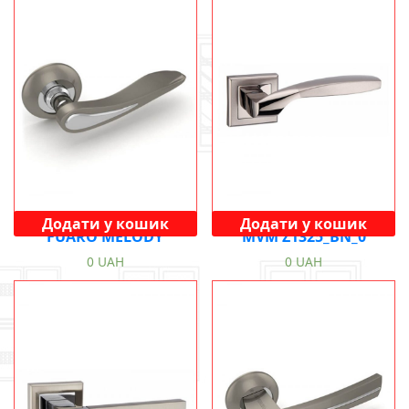
Додати у кошик
Додати у кошик
FUARO MELODY
MVM Z1325_BN_0
0
UAH
0
UAH