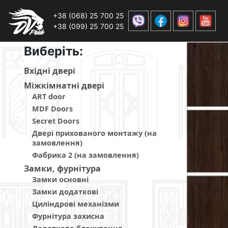
+38 (068) 25 700 25
+38 (099) 25 700 25
Виберiть:
Вхiднi дверi
Мiжкiмнатнi дверi
ART door
MDF Doors
Secret Doors
Двері прихованого монтажу (на
замовлення)
Фабрика 2 (на замовлення)
Замки, фурнітура
Замки основні
Замки додаткові
Циліндрові механізми
Фурнітура захисна