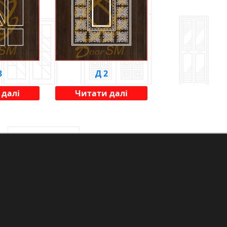
8
Д 2
 далі
Читати далі