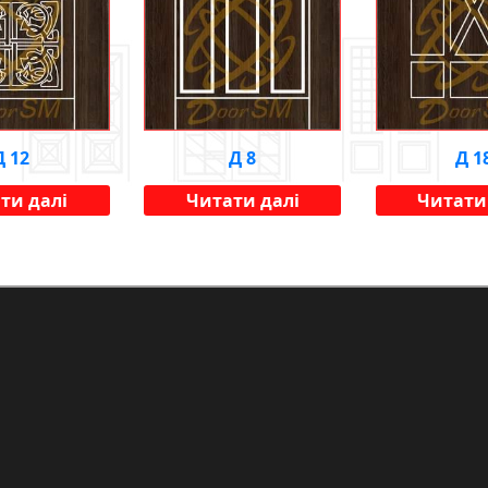
Д 12
Д 8
Д 1
ти далі
Читати далі
Читати