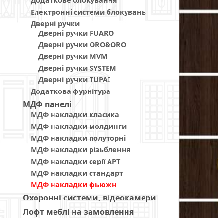
Додаткове блокування
Електронні системи блокувань
Дверні ручки
Дверні ручки FUARO
Дверні ручки ORO&ORO
Дверні ручки MVM
Дверні ручки SYSTEM
Дверні ручки TUPAI
Додаткова фурнітура
МДФ панелi
МДФ накладки класика
МДФ накладки молдинги
МДФ накладки полуторні
МДФ накладки різьблення
МДФ накладки серії АРТ
МДФ накладки стандарт
МДФ накладки фьюжн
Охоронні системи, відеокамери
Лофт меблі на замовлення