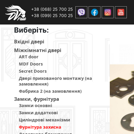
+38 (068) 25 700 25
+38 (099) 25 700 25
Виберiть:
Вхiднi дверi
Мiжкiмнатнi дверi
ART door
MDF Doors
Secret Doors
Двері прихованого монтажу (на
замовлення)
Фабрика 2 (на замовлення)
Замки, фурнітура
Замки основні
Замки додаткові
Циліндрові механізми
Фурнітура захисна