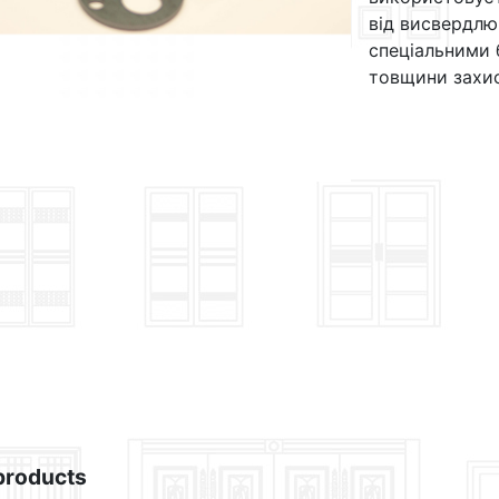
від висвердлюв
спеціальними
товщини захи
products