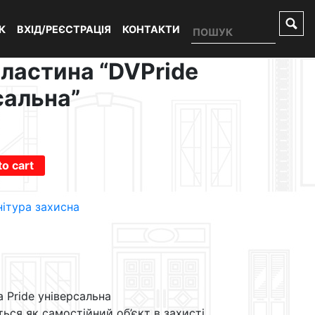
К
ВХІД/РЕЄСТРАЦІЯ
КОНТАКТИ
ластина “DVPride
сальна”
а
to cart
ітура захисна
 Pride універсальна
ься як самостійний об’єкт в захисті