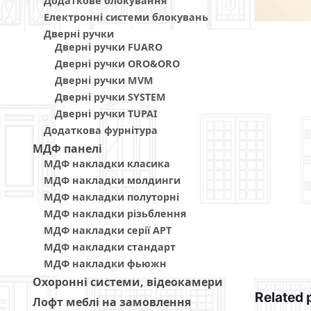
Додаткове блокування
Електронні системи блокувань
Дверні ручки
Дверні ручки FUARO
Дверні ручки ORO&ORO
Дверні ручки MVM
Дверні ручки SYSTEM
Дверні ручки TUPAI
Додаткова фурнітура
МДФ панелi
МДФ накладки класика
МДФ накладки молдинги
МДФ накладки полуторні
МДФ накладки різьблення
МДФ накладки серії АРТ
МДФ накладки стандарт
МДФ накладки фьюжн
Охоронні системи, відеокамери
Related 
Лофт меблі на замовлення