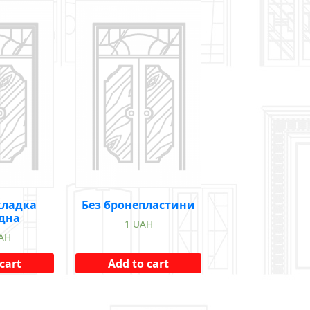
кладка
Без бронепластини
дна
1
UAH
AH
cart
Add to cart