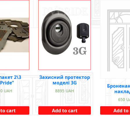
пакет 2\3
Захисний протектор
Pride”
моделі 3G
Бронена
50
UAH
8895
UAH
накла
650
U
to cart
Add to cart
Add to 