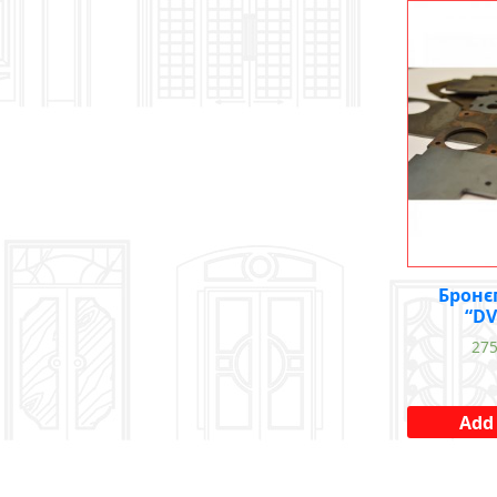
Бронє
“DV
27
Add 