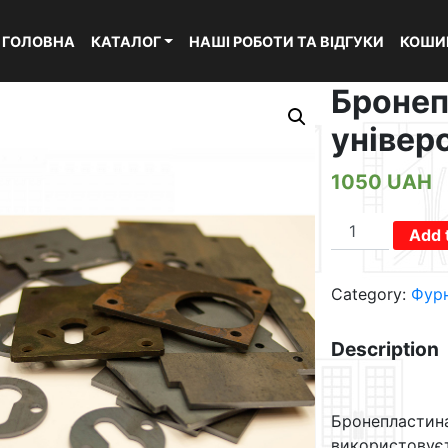
ГОЛОВНА
КАТАЛОГ
НАШІ РОБОТИ ТА ВІДГУКИ
КОШИ
Бронеп
універ
1050
UAH
Бронепластин
Add 
"DVPride
універсальна"
Category:
Фурн
quantity
Description
Бронепластина
використовуєт