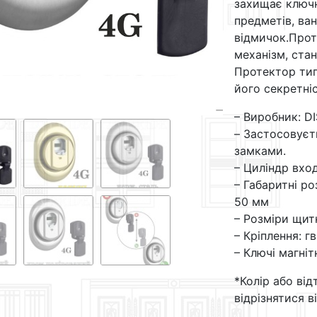
захищає ключн
предметів, ван
відмичок.Прот
механізм, стан
Протектор тип
його секретніс
– Виробник: DI
– Застосовуєт
замками.
– Циліндр вхо
– Габаритні ро
50 мм
– Розміри щит
– Кріплення: г
– Ключі магніт
*Колір або від
відрізнятися в