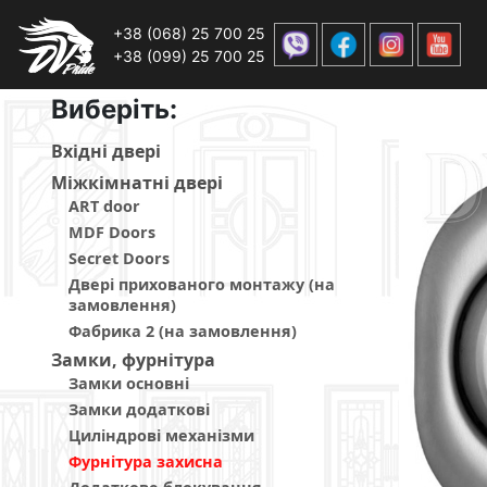
+38 (068) 25 700 25
+38 (099) 25 700 25
Виберiть:
Вхiднi дверi
Мiжкiмнатнi дверi
ART door
MDF Doors
Secret Doors
Двері прихованого монтажу (на
замовлення)
Фабрика 2 (на замовлення)
Замки, фурнітура
Замки основні
Замки додаткові
Циліндрові механізми
Фурнітура захисна