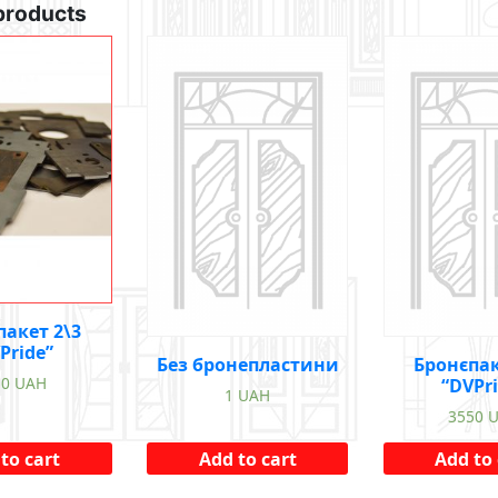
products
пакет 2\3
Pride”
Без бронепластини
Бронєпак
50
UAH
“DVPr
1
UAH
3550
to cart
Add to cart
Add to 