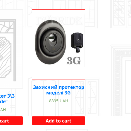
Захисний протектор
моделі 3G
ет 3\3
8895
UAH
ide”
UAH
cart
Add to cart