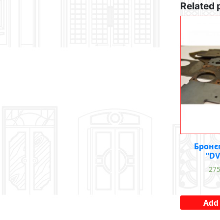
Related 
Бронє
“DV
27
Add 