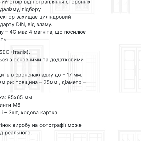
ий отвір від потрапляння сторонніх
далізму, підбору
ектор захищає циліндровий
дарту DIN, від зламу.
у – 4G має 4 магніта, що посилює
ть.
SEC (Італія).
ься з основними та додатковими
дить в броненакладку до – 17 мм.
зміри: товщина – 25мм , діаметр –
ка: 85х65 мм
винти М6
ні – 3шт, кодова картка
тінок виробу на фотографії може
ід реального.