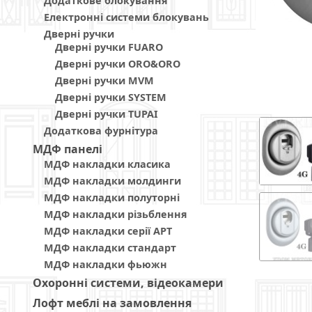
Додаткове блокування
Електронні системи блокувань
Дверні ручки
Дверні ручки FUARO
Дверні ручки ORO&ORO
Дверні ручки MVM
Дверні ручки SYSTEM
Дверні ручки TUPAI
Додаткова фурнітура
МДФ панелi
МДФ накладки класика
МДФ накладки молдинги
МДФ накладки полуторні
МДФ накладки різьблення
МДФ накладки серії АРТ
МДФ накладки стандарт
МДФ накладки фьюжн
Охоронні системи, відеокамери
Лофт меблі на замовлення