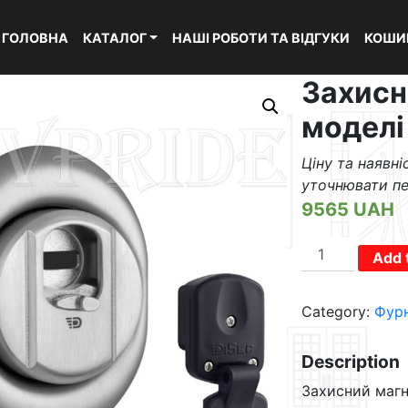
ГОЛОВНА
КАТАЛОГ
НАШІ РОБОТИ ТА ВІДГУКИ
КОШИ
Захисн
моделі
Ціну та наявн
уточнювати п
9565
UAH
Захисний
Add 
протектор
моделі
Category:
Фурн
4G
quantity
Description
Захисний магн