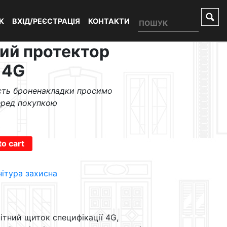
К
ВХІД/РЕЄСТРАЦІЯ
КОНТАКТИ
ий протектор
 4G
ість броненакладки просимо
еред покупкою
to cart
ітура захисна
ітний щиток специфікації 4G,