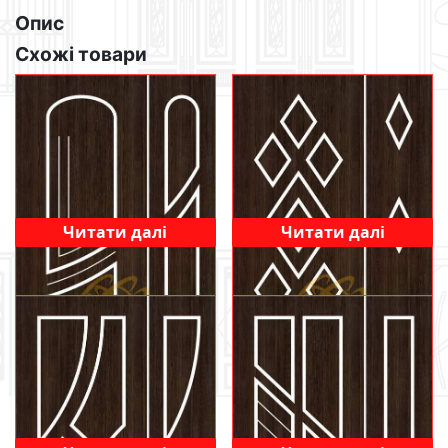
Опис
Схожі товари
Читати далі
Читати далі
403
412