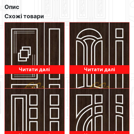
Опис
Схожі товари
Читати далі
Читати далі
414
425