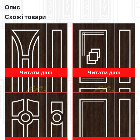
Опис
Схожі товари
Читати далі
Читати далі
428
414