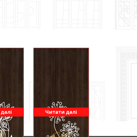
 далі
Читати далі