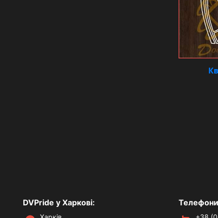
Кв
DVPride у Харкові:
Телефони
Харків,
+38 (0