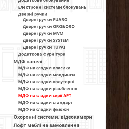
Додаткове блокування
Електронні системи блокувань
Дверні ручки
Дверні ручки FUARO
Дверні ручки ORO&ORO
Дверні ручки MVM
Дверні ручки SYSTEM
Дверні ручки TUPAI
Додаткова фурнітура
МДФ панелi
МДФ накладки класика
МДФ накладки молдинги
МДФ накладки полуторні
МДФ накладки різьблення
МДФ накладки серії АРТ
МДФ накладки стандарт
МДФ накладки фьюжн
Охоронні системи, відеокамери
Лофт меблі на замовлення