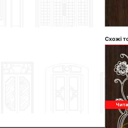
Схожі т
Чита