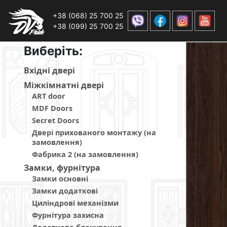
+38 (068) 25 700 25
+38 (099) 25 700 25
Виберiть:
Вхiднi дверi
Мiжкiмнатнi дверi
ART door
MDF Doors
Secret Doors
Двері прихованого монтажу (на
замовлення)
Фабрика 2 (на замовлення)
Замки, фурнітура
Замки основні
Замки додаткові
Циліндрові механізми
Фурнітура захисна