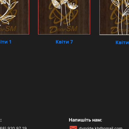
іти 1
Квіти 7
Квіти
:
Напишіть нам:
68) 920 97 19
dvpride.kh@gmail.com