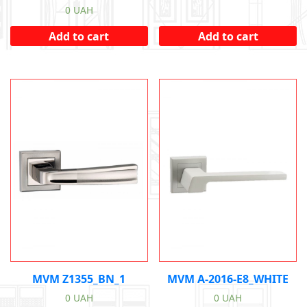
0
UAH
Add to cart
Add to cart
MVM Z1355_BN_1
MVM A-2016-E8_WHITE
0
UAH
0
UAH