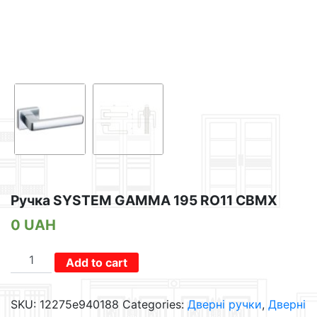
Ручка SYSTEM GAMMA 195 RO11 CBMX
0
UAH
Ручка
Add to cart
SYSTEM
GAMMA
SKU:
12275e940188
Categories:
Дверні ручки
,
Дверні
195