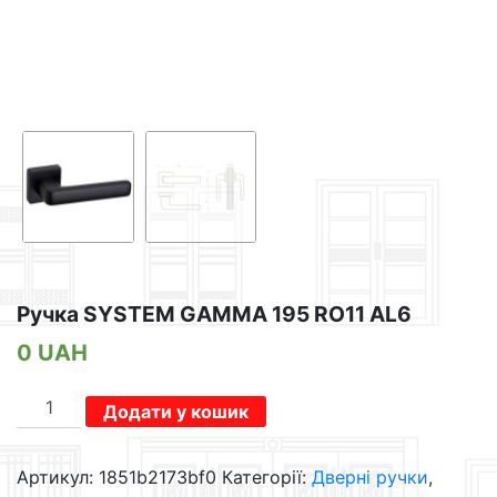
Ручка SYSTEM GAMMA 195 RO11 AL6
0
UAH
Ручка
Додати у кошик
SYSTEM
GAMMA
Артикул:
1851b2173bf0
Категорії:
Дверні ручки
,
195