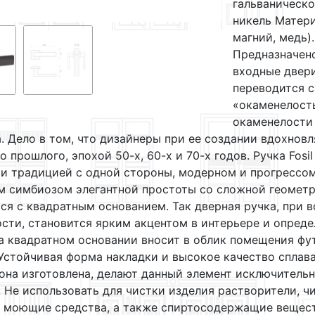
гальваническо
никель Матери
магний, медь)
Предназначен
входные двери
переводится с
«окаменелость
окаменелости 
. Дело в том, что дизайнеры при ее создании вдохнов
о прошлого, эпохой 50-х, 60-х и 70-х годов. Ручка Fos
и традицией с одной стороны, модерном и прогрессом
м симбиозом элегантной простоты со сложной геометр
ся с квадратным основанием. Так дверная ручка, при 
сти, становится ярким акцентом в интерьере и опреде
а квадратном основании вносит в облик помещения фу
Устойчивая форма накладки и высокое качество сплав
она изготовлена, делают данный элемент исключитель
 Не использовать для чистки изделия растворители, ч
 моющие средства, а также спиртосодержащие вещест