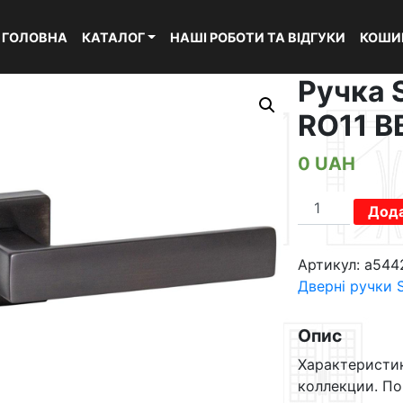
ГОЛОВНА
КАТАЛОГ
НАШІ РОБОТИ ТА ВІДГУКИ
КОШИ
Ручка 
RO11 B
0
UAH
Ручка
Дода
SYSTEM
FOSIL
Артикул:
a544
124
Дверні ручки
RO11
BBN
кількість
Опис
Характеристи
коллекции. П