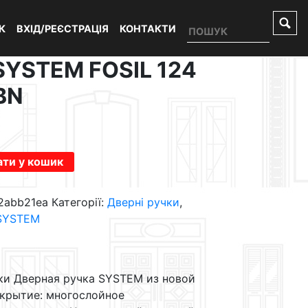
К
ВХІД/РЕЄСТРАЦІЯ
КОНТАКТИ
SYSTEM FOSIL 124
BN
ти у кошик
2abb21ea
Категорії:
Дверні ручки
,
 SYSTEM
ки Дверная ручка SYSTEM из новой
окрытие: многослойное