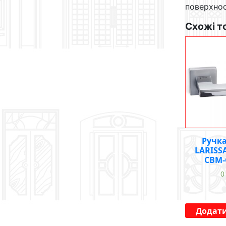
поверхнос
Схожі т
Ручк
LARISS
CBM-
Додати