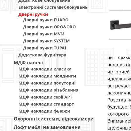
Додаткове блокування
Електронні системи блокувань
Дверні ручки
Дверні ручки FUARO
Дверні ручки ORO&ORO
Дверні ручки MVM
Дверні ручки SYSTEM
Дверні ручки TUPAI
Додаткова фурнітура
ни грамма
МДФ панелi
недалеког
МДФ накладки класика
историей 
МДФ накладки молдинги
идеальны
МДФ накладки полуторні
встречает
МДФ накладки різьблення
лаконично
МДФ накладки серії АРТ
Розетка н
МДФ накладки стандарт
будущее. 
МДФ накладки фьюжн
которого 
Охоронні системи, відеокамери
Внимание!
Лофт меблі на замовлення
щелочные