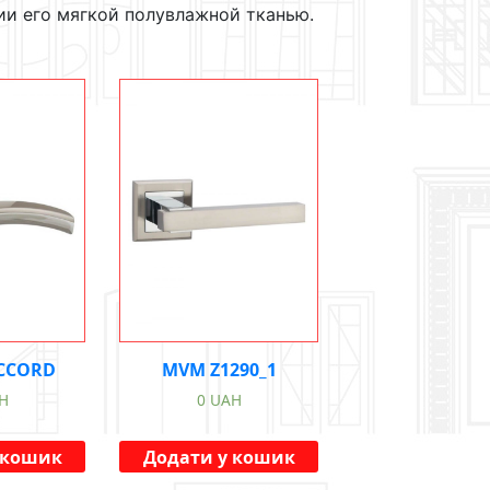
ии его мягкой полувлажной тканью.
CCORD
MVM Z1290_1
H
0
UAH
 кошик
Додати у кошик