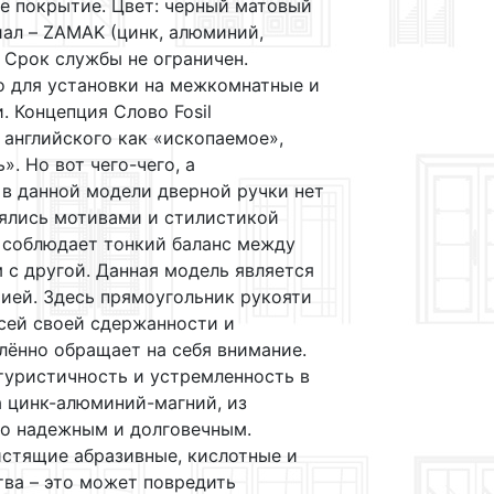
е покрытие. Цвет: черный матовый
ал – ZAMAK (цинк, алюминий,
. Срок службы не ограничен.
о для установки на межкомнатные и
. Концепция Слово Fosil
 английского как «ископаемое»,
». Но вот чего-чего, а
в данной модели дверной ручки нет
лялись мотивами и стилистикой
il соблюдает тонкий баланс между
 с другой. Данная модель является
ией. Здесь прямоугольник рукояти
всей своей сдержанности и
лённо обращает на себя внимание.
туристичность и устремленность в
а цинк-алюминий-магний, из
но надежным и долговечным.
истящие абразивные, кислотные и
ва – это может повредить