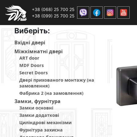
+38 (068) 25 700 25
+38 (099) 25 700 25
Виберiть:
Вхiднi дверi
Мiжкiмнатнi дверi
ART door
MDF Doors
Secret Doors
Двері прихованого монтажу (на
замовлення)
Фабрика 2 (на замовлення)
Замки, фурнітура
Замки основні
Замки додаткові
Циліндрові механізми
Фурнітура захисна