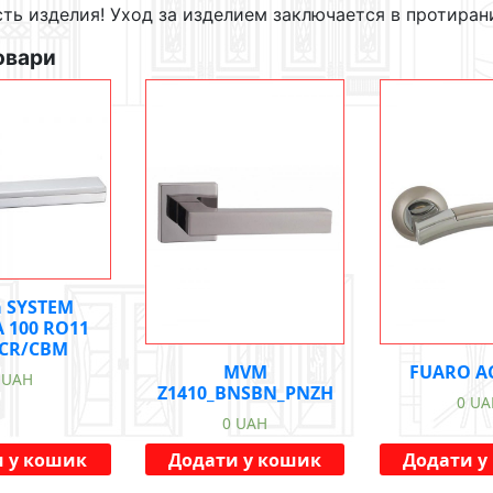
ть изделия! Уход за изделием заключается в протиран
овари
а SYSTEM
A 100 RO11
CR/CBM
MVM
FUARO A
0
UAH
Z1410_BNSBN_PNZH
0
UA
0
UAH
 у кошик
Додати у кошик
Додати у