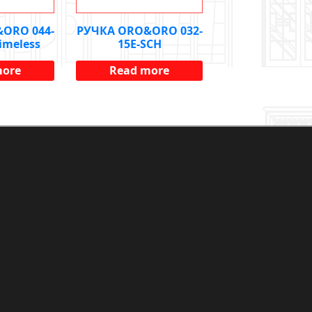
ORO 044-
РУЧКА ORO&ORO 032-
imeless
15E-SCH
more
Read more