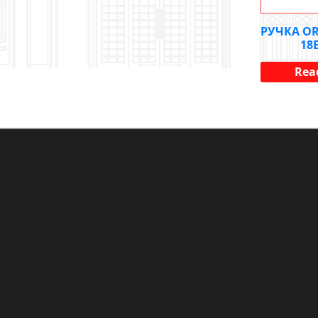
РУЧКА OR
18
Rea