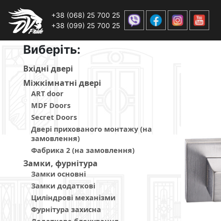
+38 (068) 25 700 25
+38 (099) 25 700 25
Виберiть:
Вхiднi дверi
Мiжкiмнатнi дверi
ART door
MDF Doors
Secret Doors
Двері прихованого монтажу (на
замовлення)
Фабрика 2 (на замовлення)
Замки, фурнітура
Замки основні
Замки додаткові
Циліндрові механізми
Фурнітура захисна