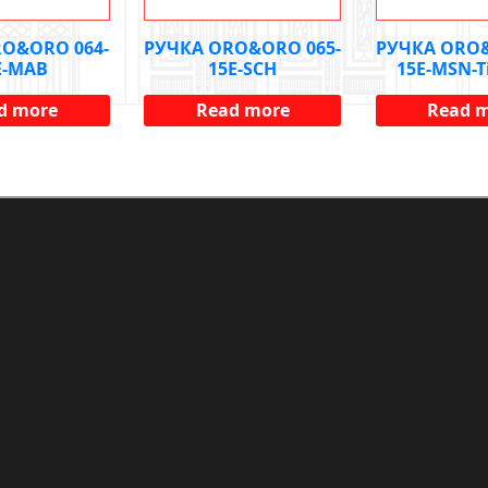
O&ORO 064-
РУЧКА ORO&ORO 065-
РУЧКА ORO&
E-MAB
15E-SCH
15E-MSN-T
d more
Read more
Read 