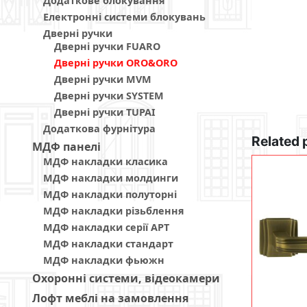
Додаткове блокування
Електронні системи блокувань
Дверні ручки
Дверні ручки FUARO
Дверні ручки ORO&ORO
Дверні ручки MVM
Дверні ручки SYSTEM
Дверні ручки TUPAI
Додаткова фурнітура
Related 
МДФ панелi
МДФ накладки класика
МДФ накладки молдинги
МДФ накладки полуторні
МДФ накладки різьблення
МДФ накладки серії АРТ
МДФ накладки стандарт
МДФ накладки фьюжн
Охоронні системи, відеокамери
Лофт меблі на замовлення