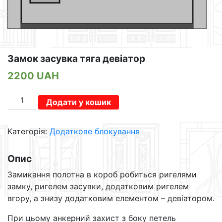
Замок засувка тяга девіатор
2200
UAH
Замок
Додати у кошик
засувка
тяга
Категорія:
Додаткове блокування
девіатор
кількість
Опис
Замикання полотна в короб робиться ригелями
замку, ригелем засувки, додатковим ригелем
вгору, а знизу додатковим елементом – девіатором.
При цьому анкерний захист з боку петель