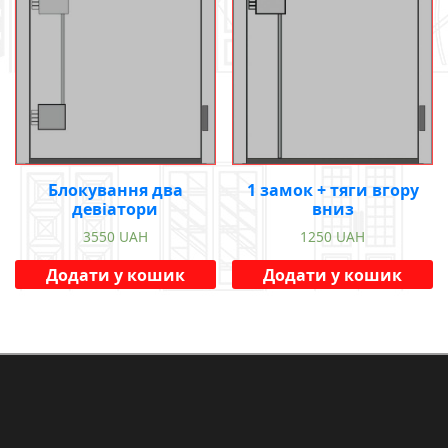
Блокування два
1 замок + тяги вгору
девіатори
вниз
3550
UAH
1250
UAH
Додати у кошик
Додати у кошик