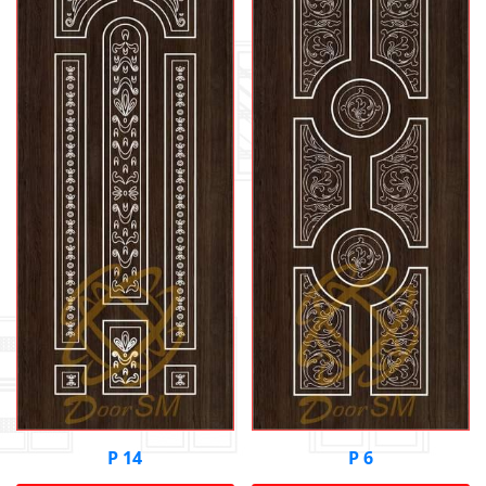
Р 14
Р 6