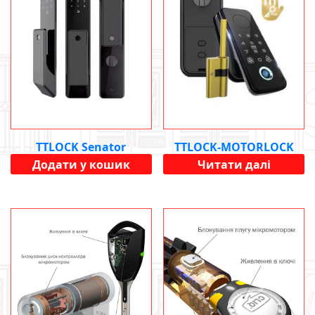
TTLOCK-MOTORLOCK
TTLOCK Senator
ULTRA
Додати у кошик
Читати далі
15990
UAH