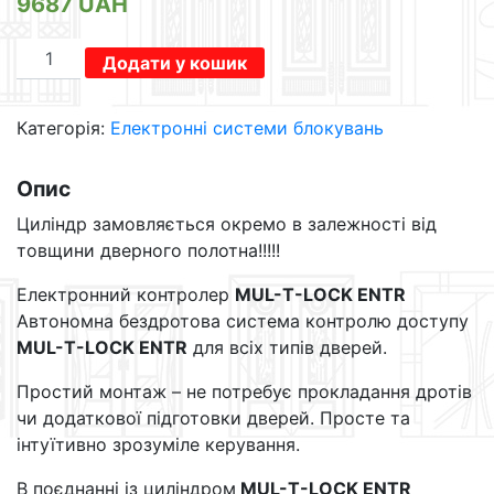
9687
UAH
MTL
Додати у кошик
ENTR
кількість
Категорія:
Електронні системи блокувань
Опис
Циліндр замовляється окремо в залежності від
товщини дверного полотна!!!!!
Електронний контролер
MUL-T-LOCK ENTR
Автономна бездротова система контролю доступу
MUL-T-LOCK ENTR
для всіх типів дверей.
Простий монтаж – не потребує прокладання дротів
чи додаткової підготовки дверей. Просте та
інтуїтивно зрозуміле керування.
В поєднанні із циліндром
MUL-T-LOCK ENTR