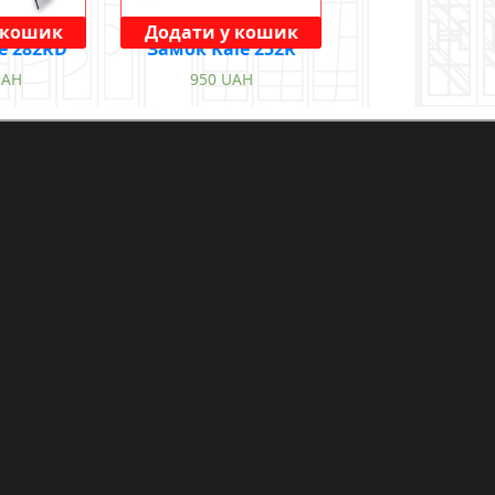
 кошик
Додати у кошик
e 282RD
Замок Kale 252R
UAH
950
UAH