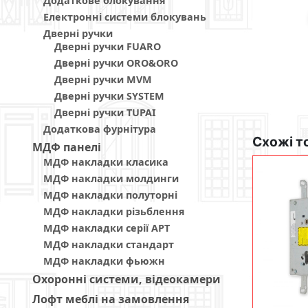
Додаткове блокування
Електронні системи блокувань
Дверні ручки
Дверні ручки FUARO
Дверні ручки ORO&ORO
Дверні ручки MVM
Дверні ручки SYSTEM
Дверні ручки TUPAI
Додаткова фурнітура
Схожі т
МДФ панелi
МДФ накладки класика
МДФ накладки молдинги
МДФ накладки полуторні
МДФ накладки різьблення
МДФ накладки серії АРТ
МДФ накладки стандарт
МДФ накладки фьюжн
Охоронні системи, відеокамери
Лофт меблі на замовлення