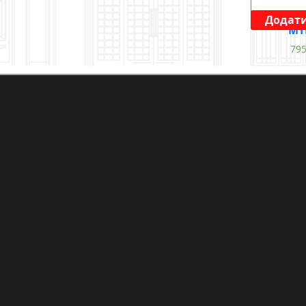
Додати
MT
79