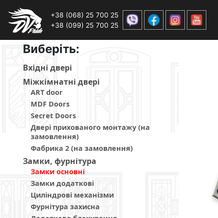
+38 (068) 25 700 25
+38 (099) 25 700 25
Виберiть:
Вхiднi дверi
Мiжкiмнатнi дверi
ART door
MDF Doors
Secret Doors
Двері прихованого монтажу (на
замовлення)
Фабрика 2 (на замовлення)
Замки, фурнітура
Замки основні
Замки додаткові
Циліндрові механізми
Фурнітура захисна