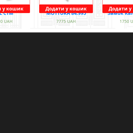
 у кошик
Додати у кошик
Додати у
L CTM
MOTTURA 84.995
Замок Kal
50
UAH
7775
UAH
1750