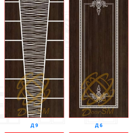
Д 9
Д 6