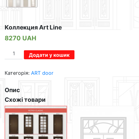
Коллекция Art Line
8270
UAH
Коллекция
Додати у кошик
Art
Line
Категорія:
ART door
кількість
Опис
Схожі товари