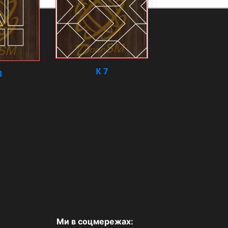
К 7
8
Ми в соцмережах: