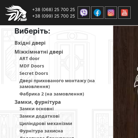
+38 (068) 25 700 25
+38 (099) 25 700 25
Виберiть:
Вхiднi дверi
Мiжкiмнатнi дверi
ART door
MDF Doors
Secret Doors
Двері прихованого монтажу (на
замовлення)
Фабрика 2 (на замовлення)
Замки, фурнітура
Замки основні
Замки додаткові
Циліндрові механізми
Фурнітура захисна