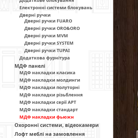
Додаткове блокування
Електронні системи блокувань
Дверні ручки
Дверні ручки FUARO
Дверні ручки ORO&ORO
Дверні ручки MVM
Дверні ручки SYSTEM
Дверні ручки TUPAI
Додаткова фурнітура
МДФ панелi
МДФ накладки класика
МДФ накладки молдинги
МДФ накладки полуторні
МДФ накладки різьблення
МДФ накладки серії АРТ
МДФ накладки стандарт
МДФ накладки фьюжн
Охоронні системи, відеокамери
Лофт меблі на замовлення