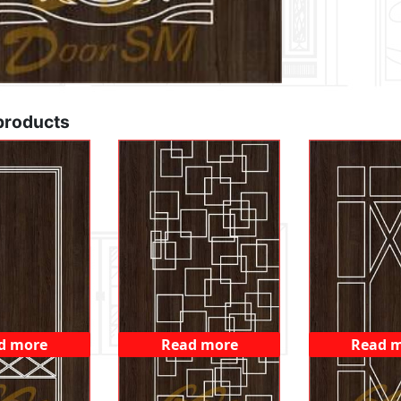
products
d more
Read more
Read 