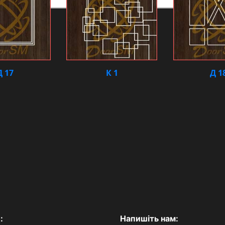
Д 17
К 1
Д 1
:
Напишіть нам: