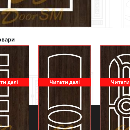
овари
ти далі
Читати далі
Читати