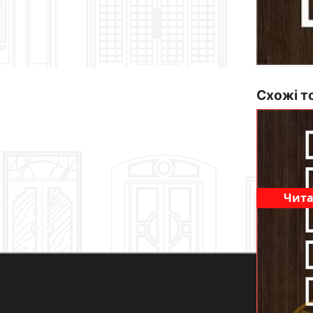
Схожі т
Чита