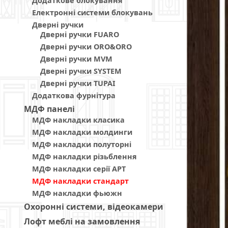
Додаткове блокування
Електронні системи блокувань
Дверні ручки
Дверні ручки FUARO
Дверні ручки ORO&ORO
Дверні ручки MVM
Дверні ручки SYSTEM
Дверні ручки TUPAI
Додаткова фурнітура
МДФ панелi
МДФ накладки класика
МДФ накладки молдинги
МДФ накладки полуторні
МДФ накладки різьблення
МДФ накладки серії АРТ
МДФ накладки стандарт
МДФ накладки фьюжн
Охоронні системи, відеокамери
Лофт меблі на замовлення