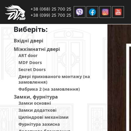
+38 (068) 25 700 25
+38 (099) 25 700 25
Виберiть:
Вхiднi дверi
Мiжкiмнатнi дверi
ART door
MDF Doors
Secret Doors
Двері прихованого монтажу (на
замовлення)
Фабрика 2 (на замовлення)
Замки, фурнітура
Замки основні
Замки додаткові
Циліндрові механізми
Фурнітура захисна