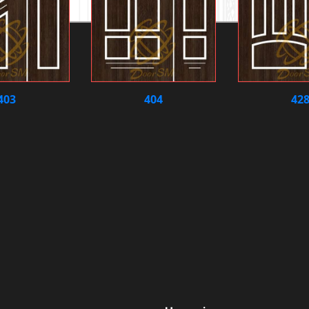
403
404
42