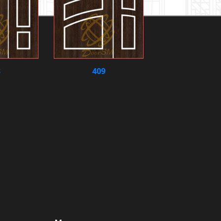
8
409