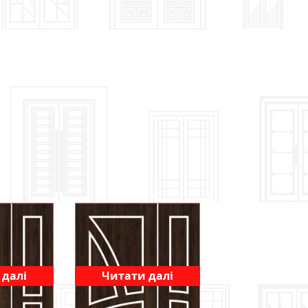
 далі
Читати далі