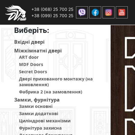
+38 (068) 25 700 25
+38 (099) 25 700 25
Виберiть:
Вхiднi дверi
Мiжкiмнатнi дверi
ART door
MDF Doors
Secret Doors
Двері прихованого монтажу (на
замовлення)
Фабрика 2 (на замовлення)
Замки, фурнітура
Замки основні
Замки додаткові
Циліндрові механізми
Фурнітура захисна