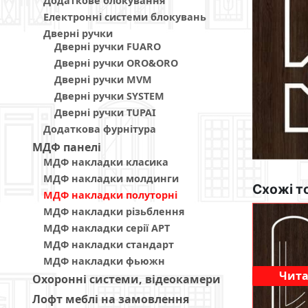
Додаткове блокування
Електронні системи блокувань
Дверні ручки
Дверні ручки FUARO
Дверні ручки ORO&ORO
Дверні ручки MVM
Дверні ручки SYSTEM
Дверні ручки TUPAI
Додаткова фурнітура
МДФ панелi
МДФ накладки класика
МДФ накладки молдинги
Схожі т
МДФ накладки полуторні
МДФ накладки різьблення
МДФ накладки серії АРТ
МДФ накладки стандарт
МДФ накладки фьюжн
Чита
Охоронні системи, відеокамери
Лофт меблі на замовлення