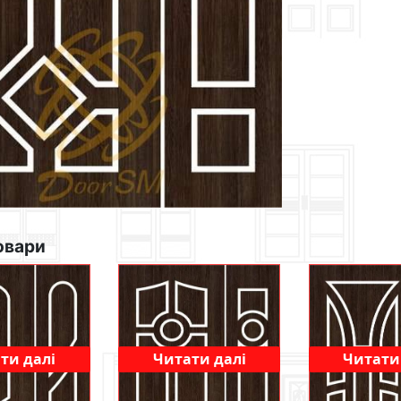
овари
ти далі
Читати далі
Читати