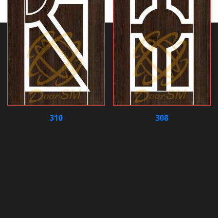
310
308