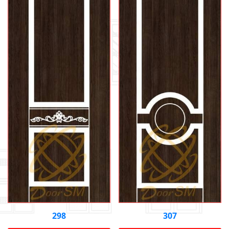
298
307