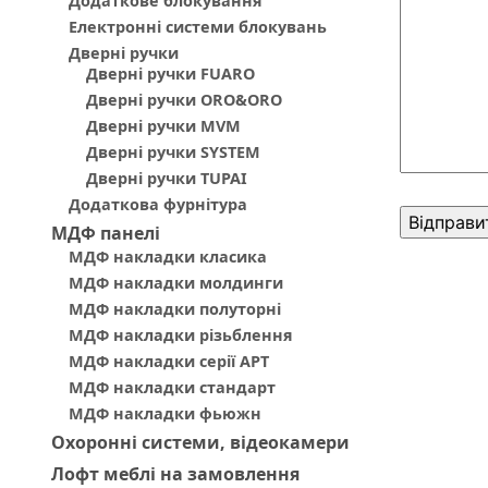
Додаткове блокування
Електронні системи блокувань
Дверні ручки
Дверні ручки FUARO
Дверні ручки ORO&ORO
Дверні ручки MVM
Дверні ручки SYSTEM
Дверні ручки TUPAI
Додаткова фурнітура
МДФ панелi
МДФ накладки класика
МДФ накладки молдинги
МДФ накладки полуторні
МДФ накладки різьблення
МДФ накладки серії АРТ
МДФ накладки стандарт
МДФ накладки фьюжн
Охоронні системи, відеокамери
Лофт меблі на замовлення