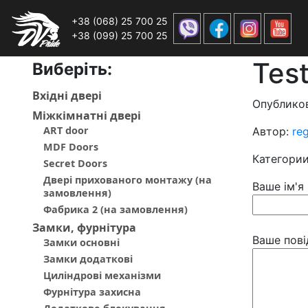
+38 (068) 25 700 25
+38 (099) 25 700 25
Tes
Виберiть:
Вхiднi дверi
Опубликов
Мiжкiмнатнi дверi
ART door
Автор:
re
MDF Doors
Категори
Secret Doors
Двері прихованого монтажу (на
Ваше ім'я
замовлення)
Фабрика 2 (на замовлення)
Замки, фурнітура
Ваше пові
Замки основні
Замки додаткові
Циліндрові механізми
Фурнітура захисна